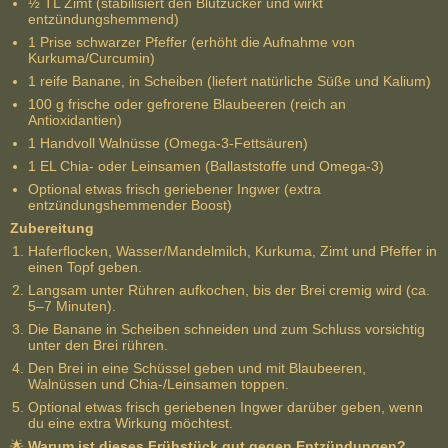
½ TL Zimt (stabilisiert den Blutzucker und wirkt
entzündungshemmend)
1 Prise schwarzer Pfeffer (erhöht die Aufnahme von
Kurkuma/Curcumin)
1 reife Banane, in Scheiben (liefert natürliche Süße und Kalium)
100 g frische oder gefrorene Blaubeeren (reich an
Antioxidantien)
1 Handvoll Walnüsse (Omega-3-Fettsäuren)
1 EL Chia- oder Leinsamen (Ballaststoffe und Omega-3)
Optional etwas frisch geriebener Ingwer (extra
entzündungshemmender Boost)
Zubereitung
Haferflocken, Wasser/Mandelmilch, Kurkuma, Zimt und Pfeffer in
einen Topf geben.
Langsam unter Rühren aufkochen, bis der Brei cremig wird (ca.
5–7 Minuten).
Die Banane in Scheiben schneiden und zum Schluss vorsichtig
unter den Brei rühren.
Den Brei in eine Schüssel geben und mit Blaubeeren,
Walnüssen und Chia-/Leinsamen toppen.
Optional etwas frisch geriebenen Ingwer darüber geben, wenn
du eine extra Wirkung möchtest.
🌟
Warum ist dieses Frühstück gut gegen Entzündungen?