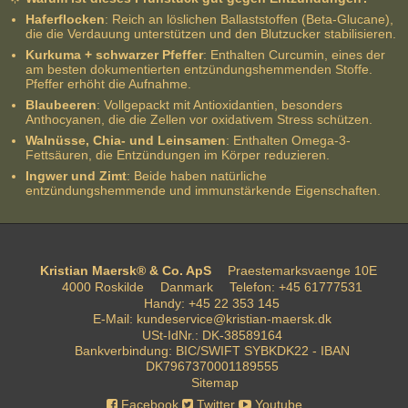
Haferflocken
: Reich an löslichen Ballaststoffen (Beta-Glucane),
die die Verdauung unterstützen und den Blutzucker stabilisieren.
Kurkuma + schwarzer Pfeffer
: Enthalten Curcumin, eines der
am besten dokumentierten entzündungshemmenden Stoffe.
Pfeffer erhöht die Aufnahme.
Blaubeeren
: Vollgepackt mit Antioxidantien, besonders
Anthocyanen, die die Zellen vor oxidativem Stress schützen.
Walnüsse, Chia- und Leinsamen
: Enthalten Omega-3-
Fettsäuren, die Entzündungen im Körper reduzieren.
Ingwer und Zimt
: Beide haben natürliche
entzündungshemmende und immunstärkende Eigenschaften.
Kristian Maersk® & Co. ApS
Praestemarksvaenge 10E
4000 Roskilde
Danmark
Telefon
:
+45 61777531
Handy
:
+45 22 353 145
E-Mail
:
kundeservice@kristian-maersk.dk
USt-IdNr.
:
DK-38589164
Bankverbindung
:
BIC/SWIFT SYBKDK22 - IBAN
DK7967370001189555
Sitemap
Facebook
Twitter
Youtube