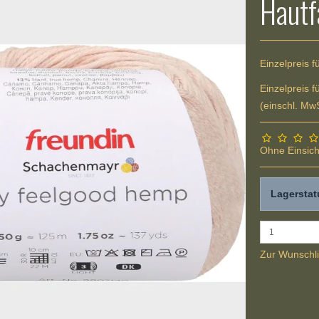
Hautf
Einzelpreis f
Einzelpreis f
(einschl. MwS
Ohne Einsich
Lagerstat
Zur Wunschli