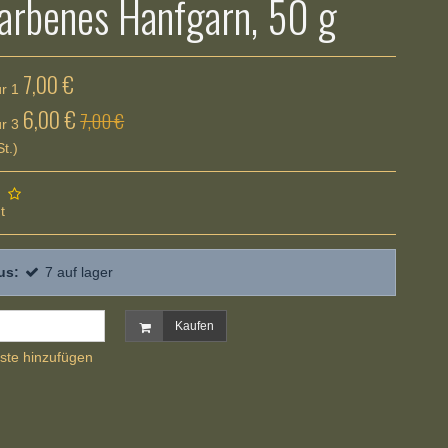
arbenes Hanfgarn, 50 g
7,00 €
ür 1
6,00 €
7,00 €
ür 3
t.)
t
us:
7
auf lager
Kaufen
ste hinzufügen