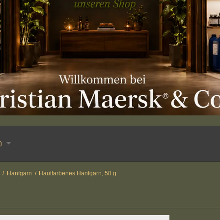
o
/
Hanfgarn
/
Hautfarbenes Hanfgarn, 50 g