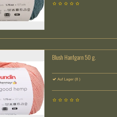
Blush Hanfgarn 50 g.
Auf Lager (8 )