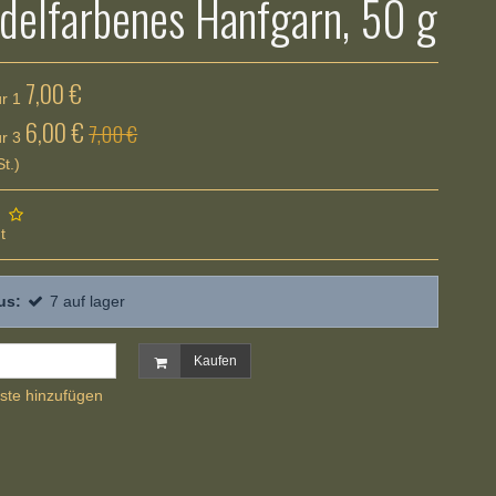
delfarbenes Hanfgarn, 50 g
7,00 €
ür 1
6,00 €
7,00 €
ür 3
t.)
t
us:
7
auf lager
Kaufen
ste hinzufügen