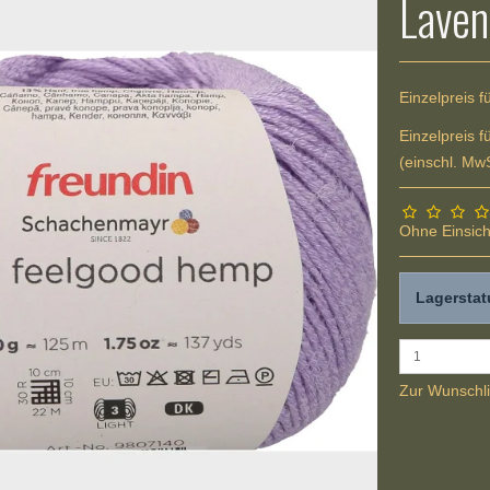
Laven
Einzelpreis f
Einzelpreis f
(einschl. MwS
Ohne Einsich
Lagerstat
Zur Wunschli