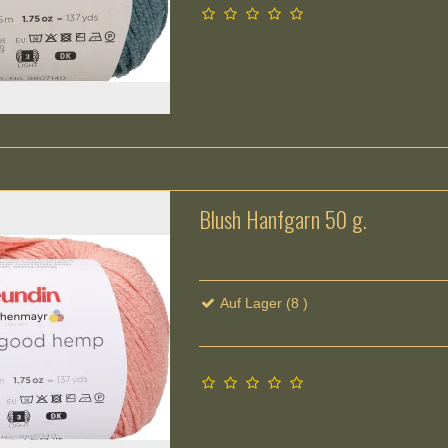
Blush Hanfgarn 50 g.
Auf Lager (8 )