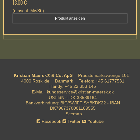
13,00 €
(einschl. MwSt.)
Produkt anzeigen
Kristian Maersk® & Co. ApS
Praestemarksvaenge 10E
4000 Roskilde
Danmark
Telefon
:
+45 61777531
Handy
:
+45 22 353 145
E-Mail
:
kundeservice@kristian-maersk.dk
USt-IdNr.
:
DK-38589164
Bankverbindung
:
BIC/SWIFT SYBKDK22 - IBAN
DK7967370001189555
Sitemap
Facebook
Twitter
Youtube