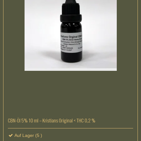
CBN-Öl 5% 10 ml – Kristians Original < THC 0,2 %
Auf Lager (5 )